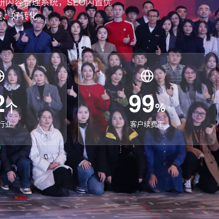
研内容管理系统，SEO内置优
找、好转化。
2
99
个
%
行业
客户续费率